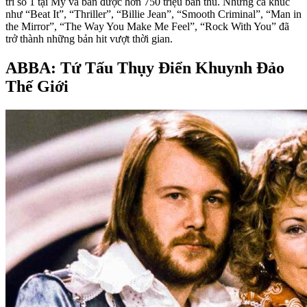
trí số 1 tại Mỹ và bán được hơn 750 triệu bản thu. Những ca khúc
như “Beat It”, “Thriller”, “Billie Jean”, “Smooth Criminal”, “Man in
the Mirror”, “The Way You Make Me Feel”, “Rock With You” đã
trở thành những bản hit vượt thời gian.
ABBA: Tứ Tấu Thụy Điển Khuynh Đảo
Thế Giới