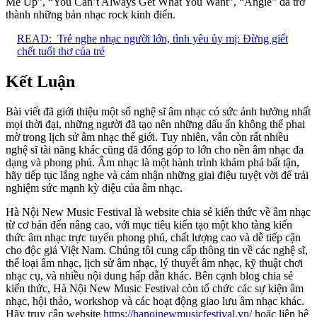
Me Up”, “You Can’t Always Get What You Want”, “Angie” đã trở
thành những bản nhạc rock kinh điển.
READ:
Trẻ nghe nhạc người lớn, tình yêu ủy mị: Đừng giết
chết tuổi thơ của trẻ
Kết Luận
Bài viết đã giới thiệu một số nghệ sĩ âm nhạc có sức ảnh hưởng nhất
mọi thời đại, những người đã tạo nên những dấu ấn không thể phai
mờ trong lịch sử âm nhạc thế giới. Tuy nhiên, vẫn còn rất nhiều
nghệ sĩ tài năng khác cũng đã đóng góp to lớn cho nền âm nhạc đa
dạng và phong phú. Âm nhạc là một hành trình khám phá bất tận,
hãy tiếp tục lắng nghe và cảm nhận những giai điệu tuyệt vời để trải
nghiệm sức mạnh kỳ diệu của âm nhạc.
Hà Nội New Music Festival là website chia sẻ kiến thức về âm nhạc
từ cơ bản đến nâng cao, với mục tiêu kiến tạo một kho tàng kiến
thức âm nhạc trực tuyến phong phú, chất lượng cao và dễ tiếp cận
cho độc giả Việt Nam. Chúng tôi cung cấp thông tin về các nghệ sĩ,
thể loại âm nhạc, lịch sử âm nhạc, lý thuyết âm nhạc, kỹ thuật chơi
nhạc cụ, và nhiều nội dung hấp dẫn khác. Bên cạnh blog chia sẻ
kiến thức, Hà Nội New Music Festival còn tổ chức các sự kiện âm
nhạc, hội thảo, workshop và các hoạt động giao lưu âm nhạc khác.
Hãy truy cập website
https://hanoinewmusicfestival.vn/
hoặc liên hệ