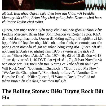
alt text: Ban nhạc Queen biểu diễn trên sân khấu, với Freddie
Mercury hát chính, Brian May chơi guitar, John Deacon chơi bass
và Roger Taylor chơi trống.
Queen, ban nhạc rock huyền thoại của Anh, bao gồm 4 thành viên:
Freddie Mercury, Brian May, John Deacon và Roger Taylor. Khởi
đầu với dòng nhạc rock, Queen đã không ngừng thử nghiệm và kết
hợp nhiều thể loại âm nhạc khác nhau như funk, electronic, tạo nên
phong cách độc đáo và gặt hái thành công vang dội. Queen bắt đầu
nổi tiếng tại Anh vào những năm 1970 và vươn ra thế giới với
album “Sheer Heart Attack” năm 1974. Họ đã có 18 đĩa đơn và 18
album đạt vị trí số 1, 10 DVD đạt vị trí số 1, 7 giải Ivor Novello và
bán được hơn 300 triệu bản thu. Những ca khúc bất hủ như “We
Will Rock You”, “Bohemian Rhapsody”, “Don’t Stop Me Now”,
“We Are the Champions”, “Somebody to Love”, “Another One
Bites the Dust”, “Killer Queen”, “I Want to Break Free” đã trở
thành kinh điển của làng nhạc rock thế giới.
The Rolling Stones: Biểu Tượng Rock Bất
Hủ