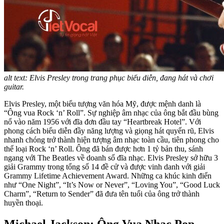
alt text: Elvis Presley trong trang phục biểu diễn, đang hát và chơi
guitar.
Elvis Presley, một biểu tượng văn hóa Mỹ, được mệnh danh là
“Ông vua Rock ‘n’ Roll”. Sự nghiệp âm nhạc của ông bắt đầu bùng
nổ vào năm 1956 với đĩa đơn đầu tay “Heartbreak Hotel”. Với
phong cách biểu diễn đầy năng lượng và giọng hát quyến rũ, Elvis
nhanh chóng trở thành hiện tượng âm nhạc toàn cầu, tiên phong cho
thể loại Rock ‘n’ Roll. Ông đã bán được hơn 1 tỷ bản thu, sánh
ngang với The Beatles về doanh số đĩa nhạc. Elvis Presley sở hữu 3
giải Grammy trong tổng số 14 đề cử và được vinh danh với giải
Grammy Lifetime Achievement Award. Những ca khúc kinh điển
như “One Night”, “It’s Now or Never”, “Loving You”, “Good Luck
Charm”, “Return to Sender” đã đưa tên tuổi của ông trở thành
huyền thoại.