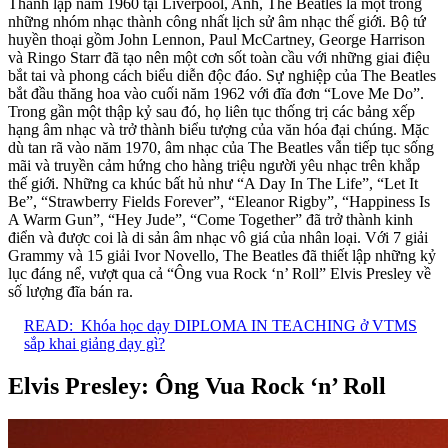
Thành lập năm 1960 tại Liverpool, Anh, The Beatles là một trong
những nhóm nhạc thành công nhất lịch sử âm nhạc thế giới. Bộ tứ
huyền thoại gồm John Lennon, Paul McCartney, George Harrison
và Ringo Starr đã tạo nên một cơn sốt toàn cầu với những giai điệu
bắt tai và phong cách biểu diễn độc đáo. Sự nghiệp của The Beatles
bắt đầu thăng hoa vào cuối năm 1962 với đĩa đơn “Love Me Do”.
Trong gần một thập kỷ sau đó, họ liên tục thống trị các bảng xếp
hạng âm nhạc và trở thành biểu tượng của văn hóa đại chúng. Mặc
dù tan rã vào năm 1970, âm nhạc của The Beatles vẫn tiếp tục sống
mãi và truyền cảm hứng cho hàng triệu người yêu nhạc trên khắp
thế giới. Những ca khúc bất hủ như “A Day In The Life”, “Let It
Be”, “Strawberry Fields Forever”, “Eleanor Rigby”, “Happiness Is
A Warm Gun”, “Hey Jude”, “Come Together” đã trở thành kinh
điển và được coi là di sản âm nhạc vô giá của nhân loại. Với 7 giải
Grammy và 15 giải Ivor Novello, The Beatles đã thiết lập những kỷ
lục đáng nể, vượt qua cả “Ông vua Rock ‘n’ Roll” Elvis Presley về
số lượng đĩa bán ra.
READ:
Khóa học dạy DIPLOMA IN TEACHING ở VTMS
sắp khai giảng dạy gì?
Elvis Presley: Ông Vua Rock ‘n’ Roll