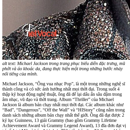
alt text: Michael Jackson trong trang phục biểu diễn đặc trưng, mũ
phớt và áo khoác da, đang thực hiện một trong những bước nhảy
nổi tiếng của mình.
Michael Jackson, “Ông vua nhạc Pop”, là một trong những nghệ sĩ
thành công và có sức ảnh hưởng nhất mọi thời đại. Trong suốt 4
thập kỷ hoạt động nghệ thuật, ông đã để lại dấu ấn sâu đậm trong
âm nhạc, vũ đạo và thời trang. Album “Thriller” của Michael
Jackson là album bán chạy nhất mọi thời đại. Các album khác như
“Bad”, “Dangerous”, “Off the Wall” và “HIStory” cũng nằm trong
danh sách những album bán chạy nhất thế giới. Ông đã đạt được 2
kỷ lục Guinness, 13 giải Grammy (bao gồm Grammy Lifetime
Achievement Award và Grammy Legend Award), 13 đĩa đơn đạt vị