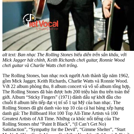
alt text: Ban nhạc The Rolling Stones biểu diễn trên sân khấu, với
Mick Jagger hát chính, Keith Richards chơi guitar, Ronnie Wood
chơi guitar và Charlie Watts chơi trống.
The Rolling Stones, ban nhạc rock người Anh thành lập năm 1962,
gồm Mick Jagger, Keith Richards, Charlie Watts và Ronnie Wood.
Với 22 album phòng thu, 8 album concert và vô số album tổng hợp,
The Rolling Stones đã bán được hơn 200 triệu bản thu trên toàn thế
giới. Album “Sticky Fingers” (1971) đánh dấu sự khởi đầu cho
chuỗi 8 album liên tiếp đạt vị trí số 1 tại Mỹ của ban nhạc. The
Rolling Stones đã ghi danh vào top 10 của cả hai bảng xếp hạng
danh giá: The Billboard Hot 100 Top All-Time Artists và 100
Greatest Artists of All Time. Những ca khúc nổi tiếng của The
Rolling Stones như “Paint It Black”, “(I Can’t Get No)
Satisfaction”, “Sympathy for the Devil”, “Gimme Shelter”, “Start