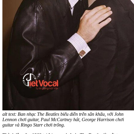
alt text: Ban nhạc The Beatles biểu diễn trên sân khấu, với John
Lennon chơi guitar, Paul McCartney hát, George Harrison chơi
guitar và Ringo Starr chơi trống.