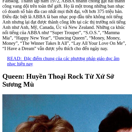
Fältskog. Thành lập năm 1972, ABBA nhanh chóng gặt hái thành
công vang dội trên toàn thế giới. Họ là một trong những ban nhạc
có doanh số bán đĩa cao nhất mọi thời đại, với hơn 375 triệu bản.
Điều đặc biệt là ABBA là ban nhạc pop đầu tiên không nói tiếng
Anh nhưng lại đạt được thành công lớn tại các thị trường nói tiếng
Anh như Anh, Mỹ, Canada, Úc và New Zealand. Những ca khúc
nổi tiếng của ABBA như “Super Trouper”, “S.O.S.”, “Mamma
Mia”, “Happy New Year”, “Dancing Queen”, “Money, Money,
Money”, “The Winner Takes It All”, “Lay All Your Love On Me”,
“I Have a Dream” vẫn được yêu thích cho đến ngày nay.
READ:
Đặc điểm chung của các phương pháp giáo dục âm
nhạc hiện nay
Queen: Huyền Thoại Rock Từ Xứ Sở
Sương Mù