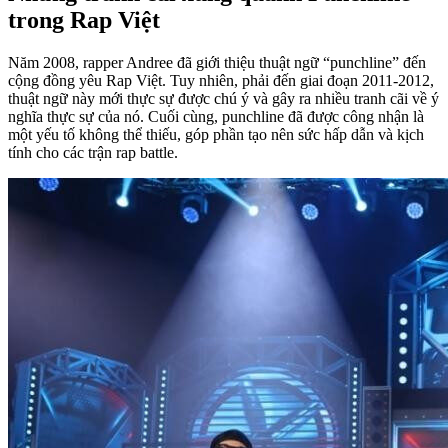
trong Rap Việt
Năm 2008, rapper Andree đã giới thiệu thuật ngữ “punchline” đến
cộng đồng yêu Rap Việt. Tuy nhiên, phải đến giai đoạn 2011-2012,
thuật ngữ này mới thực sự được chú ý và gây ra nhiều tranh cãi về ý
nghĩa thực sự của nó. Cuối cùng, punchline đã được công nhận là
một yếu tố không thể thiếu, góp phần tạo nên sức hấp dẫn và kịch
tính cho các trận rap battle.