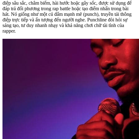
điệp sâu sắc, châm biếm, hài hước hoặc gây sốc, được sử dụng để
đáp trả đối phương trong rap battle hoặc tạo điểm nhấn trong bài
hát. Nó giống như một cú đấm mạnh mẽ (punch), truyền tải thông
điệp trực tiếp và ấn tượng đến người nghe. Punchline đòi hỏi sự
sáng tạo, tư duy nhanh nhạy và khả năng chơi chữ tài tình của
rapper.