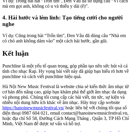
Ví dụ: Trong bài hát “Trốn tìm”, Đen Vâu đã sử dụng câu “Vì cách
mà em gọi anh, không có u và thiếu y dài (ê)”.
4. Hài hước và lém lỉnh: Tạo tiếng cười cho người
nghe
Ví dụ: Cũng trong bài “Trốn tìm”, Đen Vâu đã dùng câu “Nhà em
có chó anh không dám vào” một cách hài hước, gần gũi.
Kết luận
Punchline là một yếu tố quan trọng, góp phần tạo nên sức hút và cá
tính cho nhạc Rap. Hy vọng bài viết này đã giúp bạn hiểu rõ hơn về
punchline và cách viết punchline hiệu quả.
Hà Nội New Music Festival là website chia sẻ kiến thức âm nhạc từ
cơ bản đến nâng cao, giúp bạn khám phá thế giới âm nhạc đa dạng
và phong phú. Chúng tôi cung cấp các bài viết, tin tức, sự kiện và
nhiều nội dung hữu ích khác về âm nhạc. Hãy truy cập website
https://hanoinewmusicfestival.vn/
hoặc liên hệ với chúng tôi qua số
điện thoại 0987 604 021, email
contact@hanoinewmusicfestival.vn
,
hoặc địa chỉ Số 58, Đường Cách Mạng Tháng , Quận 3, TP Hồ Chí
Minh, Việt Nam để được tư vấn và hỗ trợ.