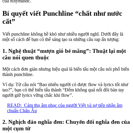
của Rhymastic.
Bí quyết viết Punchline “chất như nước
cất”
Viết punchline không hề khó như nhiều người nghĩ. Dưới đây là
một số cách để bạn có thể sáng tạo ra những câu rap ấn tượng:
1. Nghệ thuật “mượn gió bẻ măng”: Thuật lại một
câu nói quen thuộc
Một cách đơn giản nhưng hiệu quả là biến tấu một câu nói phổ biến
thành punchline.
Ví dụ: Từ câu nói “Bao nhiêu người có được flow và lyrics tốt như
tao?”, bạn có thể biến tấu thành “Đếm không quá nổi đôi bàn tay
người giữ lyrics vững chắc khi flow”.
READ:
Cảm thụ âm nhạc của người Việt và sự tiếp nhận âm
chuẩn Châu Âu
2. Nghịch đảo nghĩa đen: Chuyển đổi nghĩa đen của
một cụm từ