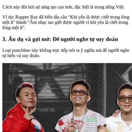
Cách này đòi hỏi sự sáng tạo cao hơn, đặc biệt là trong tiếng Việt.
Ví dụ: Rapper Ray đã biến tấu câu “Khi yêu là được chết trong lòng
một ít” thành “Âm nhạc tao giết được người vì khi yêu là chết trong
lòng một ít”.
3. Ẩn dụ và gợi mở: Để người nghe tự suy đoán
Loại punchline này không trực tiếp nói ra ý nghĩa mà để người nghe
tự hiểu và suy đoán.