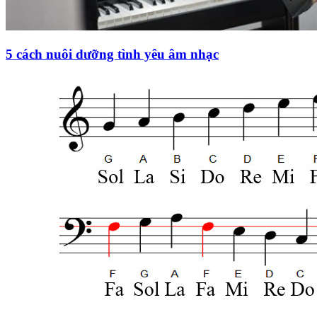
5 cách nuôi dưỡng tình yêu âm nhạc