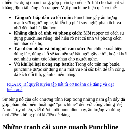
nhiều tác dụng quan trọng, góp phần tạo nên sức hút cho bài hát và
khẳng định tài năng của rapper. Một punchline hiệu quả có thể:
Tăng sức hấp dẫn và lôi cuốn:
Punchline gây ấn tượng
mạnh với người nghe, khiến họ phải suy nghĩ, phân tích và
nhớ đến bài hát lâu hơn.
Khẳng định cá tính và phong cách:
Mỗi rapper có cách sử
dụng punchline riêng, thể hiện rõ nét cá tính và phong cách
âm nhạc của họ.
Tạo điểm nhấn và bùng nổ cảm xúc:
Punchline xuất hiện
đúng lúc, đúng chỗ sẽ tạo nên sự bất ngờ, gây cười, hoặc khơi
gợi nhiều cảm xúc khác nhau cho người nghe.
Vũ khí lợi hại trong rap battle:
Trong các trận rap battle,
punchline được sử dụng như một vũ khí sắc bén để tấn công,
đả kích đối thủ, giành chiến thắng.
READ:
Bí quyết luyện tập hát từ cơ hoành dễ dàng và đạt
hiệu quả
Sự bùng nổ của các chương trình Rap trong những năm gần đây đã
góp phần phổ biến thuật ngữ “punchline” đến với công chúng Việt
Nam. Tuy nhiên, viết được một punchline hay, ấn tượng và đúng
thời điểm không phải là điều dễ dàng.
Những tranh cãi xung quanh Punchline