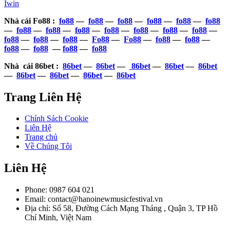
Iwin
Nhà cái Fo88 :
fo88
—
fo88
—
fo88
—
fo88
—
fo88
—
fo88
—
fo88
—
fo88
—
fo88
—
fo88
—
fo88
—
fo88
—
fo88
—
fo88
—
fo88
—
fo88
—
Fo88
—
Fo88
—
fo88
—
fo88
—
fo88
—
fo88
—
fo88
—
fo88
Nhà cái 86bet :
86bet
—
86bet
—
86bet
—
86bet
—
86bet
—
86bet
—
86bet
—
86bet
—
86bet
Trang Liên Hệ
Chính Sách Cookie
Liên Hệ
Trang chủ
Về Chúng Tôi
Liên Hệ
Phone: 0987 604 021
Email:
contact@hanoinewmusicfestival.vn
Địa chỉ: Số 58, Đường Cách Mạng Tháng , Quận 3, TP Hồ
Chí Minh, Việt Nam