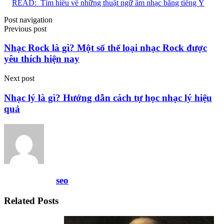
READ:
Tìm hiểu về những thuật ngữ âm nhạc bằng tiếng Ý
Post navigation
Previous post
Nhạc Rock là gì? Một số thể loại nhạc Rock được
yêu thích hiện nay
Next post
Nhạc lý là gì? Hướng dẫn cách tự học nhạc lý hiệu
quả
seo
Related Posts