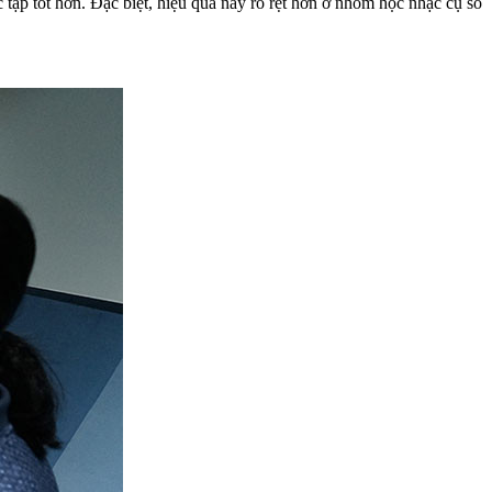
 tập tốt hơn. Đặc biệt, hiệu quả này rõ rệt hơn ở nhóm học nhạc cụ so