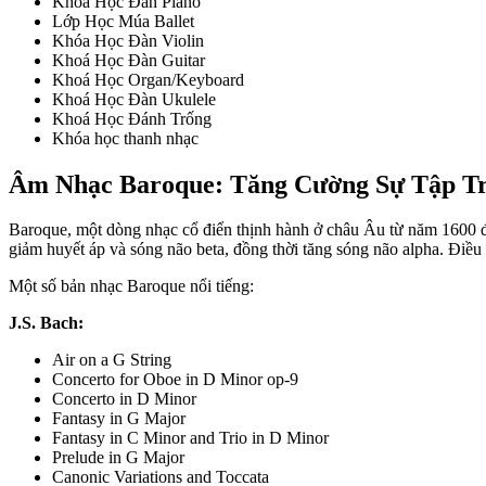
Khoá Học Đàn Piano
Lớp Học Múa Ballet
Khóa Học Đàn Violin
Khoá Học Đàn Guitar
Khoá Học Organ/Keyboard
Khoá Học Đàn Ukulele
Khoá Học Đánh Trống
Khóa học thanh nhạc
Âm Nhạc Baroque: Tăng Cường Sự Tập T
Baroque, một dòng nhạc cổ điển thịnh hành ở châu Âu từ năm 1600 đế
giảm huyết áp và sóng não beta, đồng thời tăng sóng não alpha. Điều n
Một số bản nhạc Baroque nổi tiếng:
J.S. Bach:
Air on a G String
Concerto for Oboe in D Minor op-9
Concerto in D Minor
Fantasy in G Major
Fantasy in C Minor and Trio in D Minor
Prelude in G Major
Canonic Variations and Toccata