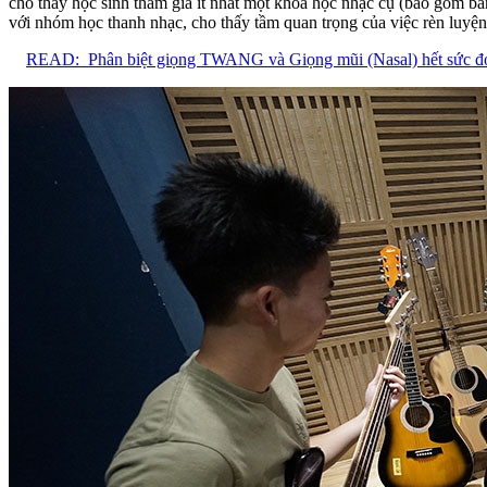
cho thấy học sinh tham gia ít nhất một khóa học nhạc cụ (bao gồm ban
với nhóm học thanh nhạc, cho thấy tầm quan trọng của việc rèn luyện
READ:
Phân biệt giọng TWANG và Giọng mũi (Nasal) hết sức đ