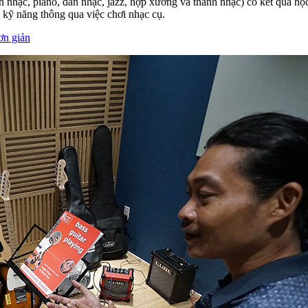
 nhạc, piano, dàn nhạc, jazz, hợp xướng và thanh nhạc) có kết quả học
 kỹ năng thông qua việc chơi nhạc cụ.
ơn giản