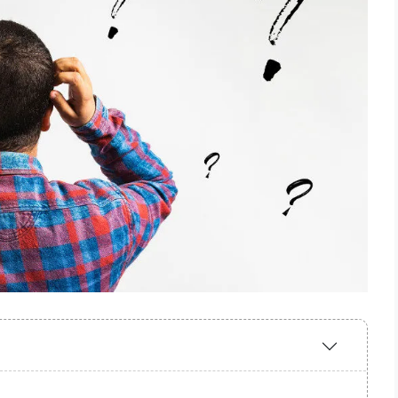
Expand
/
Collapse