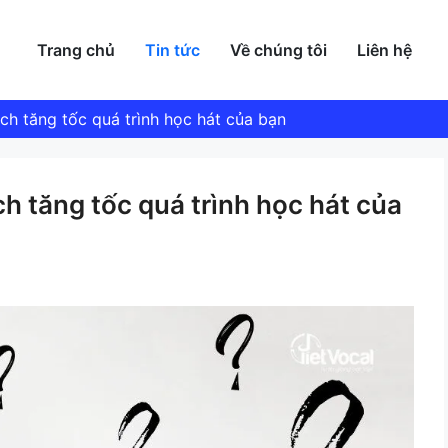
Trang chủ
Tin tức
Về chúng tôi
Liên hệ
ch tăng tốc quá trình học hát của bạn
h tăng tốc quá trình học hát của