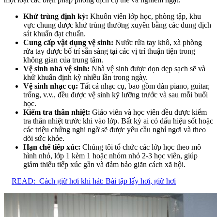
Khử trùng định kỳ:
Khuôn viên lớp học, phòng tập, khu
vực chung được khử trùng thường xuyên bằng các dung dịch
sát khuẩn đạt chuẩn.
Cung cấp vật dụng vệ sinh:
Nước rửa tay khô, xà phòng
rửa tay được bố trí sẵn sàng tại các vị trí thuận tiện trong
không gian của trung tâm.
Vệ sinh nhà vệ sinh:
Nhà vệ sinh được dọn dẹp sạch sẽ và
khử khuẩn định kỳ nhiều lần trong ngày.
Vệ sinh nhạc cụ:
Tất cả nhạc cụ, bao gồm đàn piano, guitar,
trống, v.v., đều được vệ sinh kỹ lưỡng trước và sau mỗi buổi
học.
Kiểm tra thân nhiệt:
Giáo viên và học viên đều được kiểm
tra thân nhiệt trước khi vào lớp. Bất kỳ ai có dấu hiệu sốt hoặc
các triệu chứng nghi ngờ sẽ được yêu cầu nghỉ ngơi và theo
dõi sức khỏe.
Hạn chế tiếp xúc:
Chúng tôi tổ chức các lớp học theo mô
hình nhỏ, lớp 1 kèm 1 hoặc nhóm nhỏ 2-3 học viên, giúp
giảm thiểu tiếp xúc gần và đảm bảo giãn cách xã hội.
READ:
Cách giữ hơi khi hát: Bài tập lấy hơi, giữ hơi