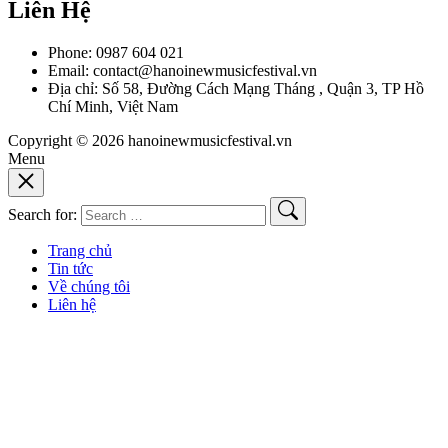
Liên Hệ
Phone: 0987 604 021
Email:
contact@hanoinewmusicfestival.vn
Địa chỉ: Số 58, Đường Cách Mạng Tháng , Quận 3, TP Hồ
Chí Minh, Việt Nam
Copyright © 2026 hanoinewmusicfestival.vn
Menu
Search for:
Trang chủ
Tin tức
Về chúng tôi
Liên hệ