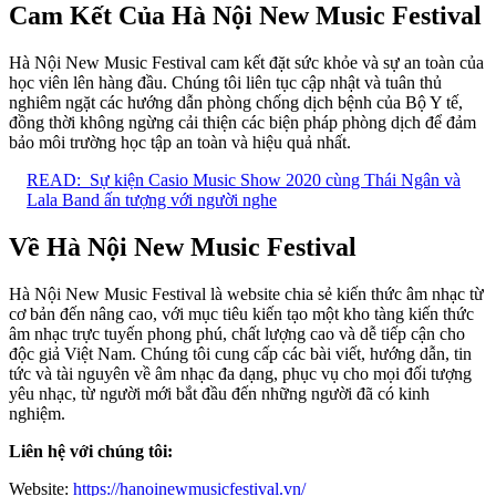
Cam Kết Của Hà Nội New Music Festival
Hà Nội New Music Festival cam kết đặt sức khỏe và sự an toàn của
học viên lên hàng đầu. Chúng tôi liên tục cập nhật và tuân thủ
nghiêm ngặt các hướng dẫn phòng chống dịch bệnh của Bộ Y tế,
đồng thời không ngừng cải thiện các biện pháp phòng dịch để đảm
bảo môi trường học tập an toàn và hiệu quả nhất.
READ:
Sự kiện Casio Music Show 2020 cùng Thái Ngân và
Lala Band ấn tượng với người nghe
Về Hà Nội New Music Festival
Hà Nội New Music Festival là website chia sẻ kiến thức âm nhạc từ
cơ bản đến nâng cao, với mục tiêu kiến tạo một kho tàng kiến thức
âm nhạc trực tuyến phong phú, chất lượng cao và dễ tiếp cận cho
độc giả Việt Nam. Chúng tôi cung cấp các bài viết, hướng dẫn, tin
tức và tài nguyên về âm nhạc đa dạng, phục vụ cho mọi đối tượng
yêu nhạc, từ người mới bắt đầu đến những người đã có kinh
nghiệm.
Liên hệ với chúng tôi:
Website:
https://hanoinewmusicfestival.vn/