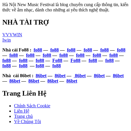
Hà Nội New Music Festival là blog chuyên cung cấp thông tin, kiến
thức về âm nhạc, dành cho những ai yêu thích nghệ thuật.
NHÀ TÀI TRỢ
VVVWIN
Iwin
Nhà cái Fo88 :
fo88
—
fo88
—
fo88
—
fo88
—
fo88
—
fo88
—
fo88
—
fo88
—
fo88
—
fo88
—
fo88
—
fo88
—
fo88
—
fo88
—
fo88
—
fo88
—
Fo88
—
Fo88
—
fo88
—
fo88
—
fo88
—
fo88
—
fo88
—
fo88
Nhà cái 86bet :
86bet
—
86bet
—
86bet
—
86bet
—
86bet
—
86bet
—
86bet
—
86bet
—
86bet
Trang Liên Hệ
Chính Sách Cookie
Liên Hệ
Trang chủ
Về Chúng Tôi