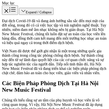
Mục lục
Expand / Collapse
Đại dịch Covid-19 đã và đang ảnh hưởng sâu sắc đến mọi mặt của
đời sống, trong đó có cả việc học tập và trải nghiệm nghệ thuật. Tuy
nhiên, niềm đam mê âm nhạc không nên bị gián đoạn. Tại Hà Nội
New Music Festival, chúng tôi luôn đặt sự an toàn của học viên lên
hàng đầu, đồng thời cam kết mang đến môi trường học nhạc an toàn
và hiệu quả ngay cả trong thời điểm dịch bệnh.
Việt Nam đã được thế giới ghi nhận là một trong những quốc gia
thành công trong công tác phòng chống dịch bệnh. Sự thành công
này đến từ sự lãnh đạo quyết liệt của các cơ quan chức năng và sự
hợp tác nghiêm túc của người dân. Tiếp nối tinh thần đó, Hà Nội
New Music Festival đã và đang triển khai các biện pháp phòng dịch
chặt chẽ, đảm bảo an toàn cho học viên, giáo viên và nhân viên.
Các Biện Pháp Phòng Dịch Tại Hà Nội
New Music Festival
Chúng tôi hiểu rằng sự an tâm của phụ huynh và học viên là vô
cùng quan trọng. Vì vậy, Hà Nội New Music Festival đã áp dụng
một loạt các biện pháp phòng dịch cụ thể và nghiêm ngặt: