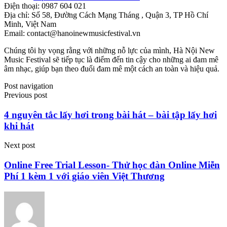
Điện thoại: 0987 604 021
Địa chỉ: Số 58, Đường Cách Mạng Tháng , Quận 3, TP Hồ Chí
Minh, Việt Nam
Email:
contact@hanoinewmusicfestival.vn
Chúng tôi hy vọng rằng với những nỗ lực của mình, Hà Nội New
Music Festival sẽ tiếp tục là điểm đến tin cậy cho những ai đam mê
âm nhạc, giúp bạn theo đuổi đam mê một cách an toàn và hiệu quả.
Post navigation
Previous post
4 nguyên tắc lấy hơi trong bài hát – bài tập lấy hơi
khi hát
Next post
Online Free Trial Lesson- Thử học đàn Online Miễn
Phí 1 kèm 1 với giáo viên Việt Thương