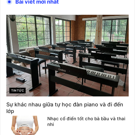
Bài viết mới nhất
CATEGORIES
TIN TỨC
Sự khác nhau giữa tự học đàn piano và đi đến
lớp
Nhạc cổ điển tốt cho bà bầu và thai
nhi