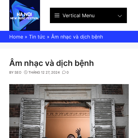
Skip
to
Vertical Menu
content
Home
»
Tin tức
»
Âm nhạc và dịch bệnh
Âm nhạc và dịch bệnh
BY
SEO
THÁNG 12 27, 2024
0