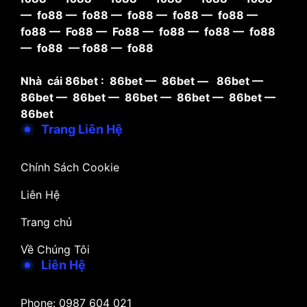
—
fo88
—
fo88
—
fo88
—
fo88
—
fo88
—
fo88
—
Fo88
—
Fo88
—
fo88
—
fo88
—
fo88
—
fo88
—
fo88
—
fo88
Nhà cái 86bet :
86bet
—
86bet
—
86bet
—
86bet
—
86bet
—
86bet
—
86bet
—
86bet
—
86bet
Trang Liên Hệ
Chính Sách Cookie
Liên Hệ
Trang chủ
Về Chúng Tôi
Liên Hệ
Phone: 0987 604 021