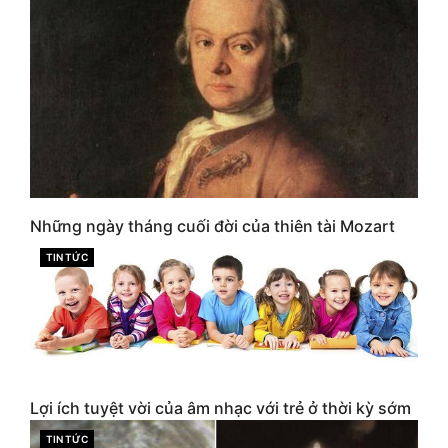
Những ngày tháng cuối đời của thiên tài Mozart
CATEGORIES
TIN TỨC
Lợi ích tuyệt vời của âm nhạc với trẻ ở thời kỳ sớm
CATEGORIES
TIN TỨC