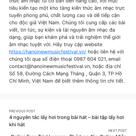
thức âm nhạc từ cơ bản đến nâng cao, với mục
tiêu kiến tạo một kho tàng kiến thức âm nhạc trực
tuyến phong phú, chất lượng cao và dễ tiếp cận
cho độc giả Việt Nam. Chúng tôi cung cấp các bài
viết, tin tức, sự kiện và tài nguyên âm nhạc đa
dạng, giúp bạn khám phá và trải nghiệm thế giới
âm nhạc tuyệt vời. Hãy truy cập website
https://hanoinewmusicfestival.vn/
hoặc liên hệ với
chúng tôi qua số điện thoại 0987 604 021, email
contact@hanoinewmusicfestival.vn
, hoặc địa chỉ
Số 58, Đường Cách Mạng Tháng , Quận 3, TP Hồ
Chí Minh, Việt Nam để biết thêm thông tin chi tiết.
Post
PREVIOUS POST
4 nguyên tắc lấy hơi trong bài hát – bài tập lấy hơi
navigation
khi hát
NEXT POST