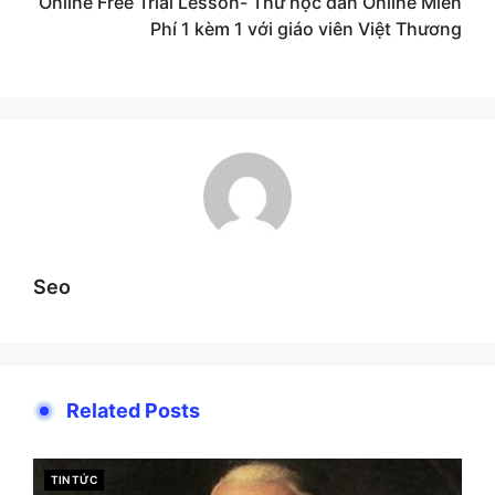
Online Free Trial Lesson- Thử học đàn Online Miễn
Phí 1 kèm 1 với giáo viên Việt Thương
Seo
Related Posts
CATEGORIES
TIN TỨC