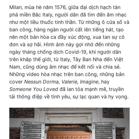
Milan, mùa hè năm 1576, giữa đại dịch hạch tàn
phá miền Bắc Italy, người dân đã tìm đến âm nhạc
như một liều thuốc tinh thần. Từ những ô cửa sổ và
ban công, hàng ngàn người cất lên tiếng hát, tạo
nên một bản hòa ca đầy xúc động, xua tan sự cô
đơn và sợ hãi. Hình ảnh này gợi nhớ đến những
ngày tháng chống dịch Covid-19, khi người dân
trên khắp thế giới, từ Italy, Tây Ban Nha đến Việt
Nam, cũng dùng âm nhạc để kết nối và chia sẻ.
Những video hòa nhạc trên ban công, những bản
cover
Nessun Dorma, Valerie, Imagine
, hay
Someone You Loved
đã lan tỏa mạnh mẽ, truyền
tải thông điệp về tình yêu, sự lạc quan và hy vọng.