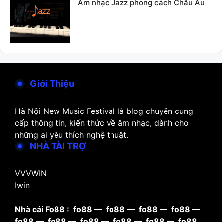
Âm nhạc Jazz phong cách Châu Âu
Giới Thiệu
Hà Nội New Music Festival là blog chuyên cung
cấp thông tin, kiến thức về âm nhạc, dành cho
những ai yêu thích nghệ thuật.
NHÀ TÀI TRỢ
VVVWIN
Iwin
Nhà cái Fo88 :
fo88
—
fo88
—
fo88
—
fo88
—
fo88
—
fo88
—
fo88
—
fo88
—
fo88
—
fo88