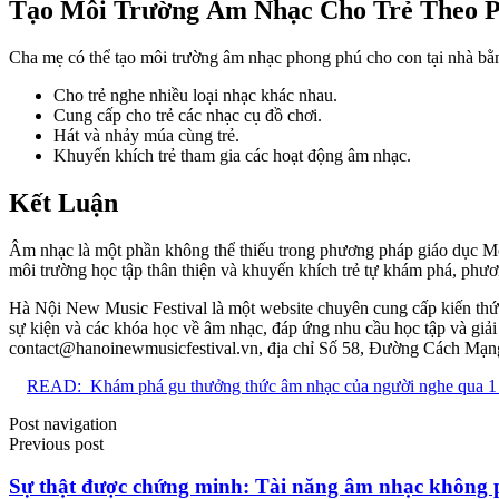
Tạo Môi Trường Âm Nhạc Cho Trẻ Theo P
Cha mẹ có thể tạo môi trường âm nhạc phong phú cho con tại nhà bằ
Cho trẻ nghe nhiều loại nhạc khác nhau.
Cung cấp cho trẻ các nhạc cụ đồ chơi.
Hát và nhảy múa cùng trẻ.
Khuyến khích trẻ tham gia các hoạt động âm nhạc.
Kết Luận
Âm nhạc là một phần không thể thiếu trong phương pháp giáo dục Monte
môi trường học tập thân thiện và khuyến khích trẻ tự khám phá, phươ
Hà Nội New Music Festival là một website chuyên cung cấp kiến thức
sự kiện và các khóa học về âm nhạc, đáp ứng nhu cầu học tập và giải 
contact@hanoinewmusicfestival.vn
, địa chỉ Số 58, Đường Cách Mạng
READ:
Khám phá gu thưởng thức âm nhạc của người nghe qua 1 
Post navigation
Previous post
Sự thật được chứng minh: Tài năng âm nhạc không p