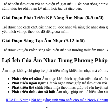
Trẻ bắt đầu làm quen với nhịp điệu và giai điệu. Các hoạt động như 
cũng giúp trẻ phát triển kỹ năng hợp tác và giao tiếp.
Giai Đoạn Phát Triển Kỹ Năng Âm Nhạc (6-9 tuổi)
Trẻ được học cách chơi các nhạc cụ, đọc nhạc và sáng tác nhạc đơn g
yêu thích và học theo tốc độ riêng của mình.
Giai Đoạn Sáng Tạo Âm Nhạc (9-12 tuổi)
Trẻ được khuyến khích sáng tác, biểu diễn và thưởng thức âm nhạc. Vi
Lợi Ích Của Âm Nhạc Trong Phương Pháp
Âm nhạc không chỉ giúp trẻ phát triển năng khiếu âm nhạc mà còn mang 
Phát triển trí não:
Âm nhạc kích thích sự phát triển của não bộ
Phát triển ngôn ngữ:
Hát và nghe nhạc giúp trẻ làm quen với 
Phát triển thể chất:
Nhảy múa theo nhạc giúp trẻ rèn luyện sự 
Phát triển tình cảm xã hội:
Âm nhạc giúp trẻ thể hiện cảm xúc,
READ:
Những bài hát giáng sinh xưa nhất cho mùa Noel- Christ