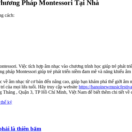
hương Pháp Montessori Tại Nhà
ng cách:
ssori. Việc tích hợp âm nhạc vào chương trình học giúp trẻ phát triển t
ng pháp Montessori giúp trẻ phát triển niềm đam mê và năng khiếu âm 
 về âm nhạc từ cơ bản đến nâng cao, giúp bạn khám phá thế giới âm nhạ
trí của mọi lứa tuổi. Hãy truy cập website
https://hanoinewmusicfestiva
 Tháng , Quận 3, TP Hồ Chí Minh, Việt Nam để biết thêm chi tiết về c
thế kỷ
hải là thiên bẩm